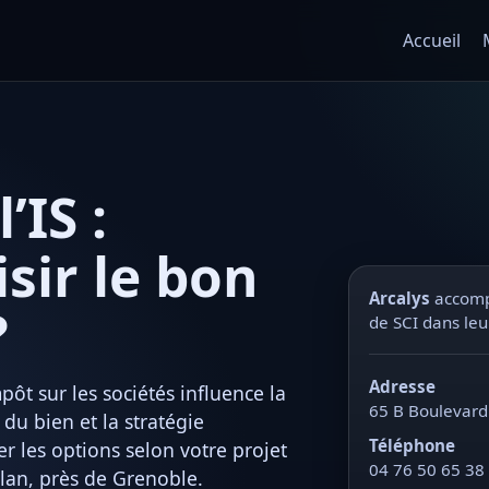
Accueil
’IS :
ir le bon
Arcalys
accompa
?
de SCI dans leu
Adresse
mpôt sur les sociétés influence la
65 B Boulevard
e du bien et la stratégie
Téléphone
r les options selon votre projet
04 76 50 65 38
ylan, près de Grenoble.