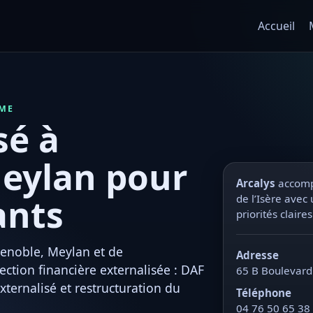
Accueil
PME
sé à
Meylan pour
Arcalys
accompa
ants
de l’Isère avec 
priorités claire
renoble, Meylan et de
Adresse
ection financière externalisée : DAF
65 B Boulevard
xternalisé et restructuration du
Téléphone
04 76 50 65 38