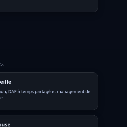
s.
eille
ition, DAF à temps partagé et management de
le.
ouse